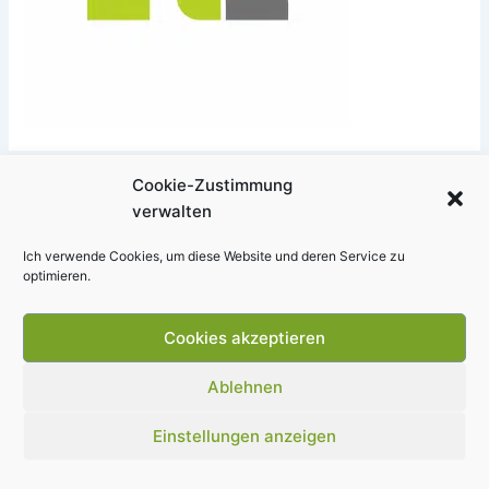
Cookie-Zustimmung
verwalten
Ich verwende Cookies, um diese Website und deren Service zu
optimieren.
Cookies akzeptieren
Ablehnen
Copyright © 2026 Sabine Frankenberger | Präsentiert von
Astra-
Einstellungen anzeigen
WordPress-Theme